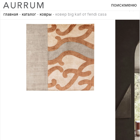
поиск
меню
главная
-
каталог
-
ковры
- ковер big karl от fendi casa