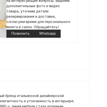
на интересующие вопросы. Вышлем
дополнительные фото и видео
товара, уточним детали
резервирования и доставки,
согласуем время для персонального
визита в салон. Обращайтесь!
Позвонить
Whatsapp
ный бренд итальянской дизайнерской
легантность и утонченность в интерьере.
980-х, линия мебели стала логичным