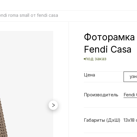
di roma small от fendi casa
Фоторамка 
Fendi Casa
под заказ
Цена
уз
Производитель
Fendi
Габариты (ДхШ)
13х18