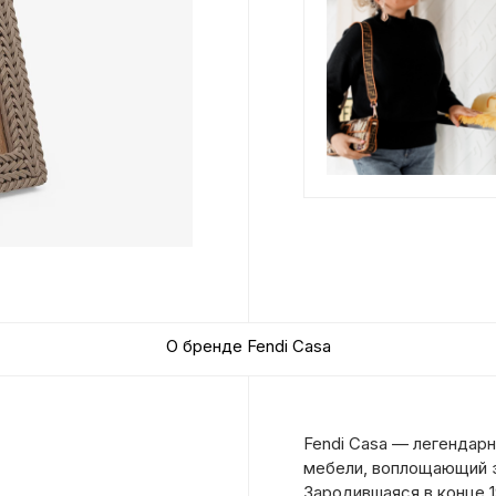
О бренде Fendi Casa
Fendi Casa — легендар
мебели, воплощающий э
Зародившаяся в конце 1