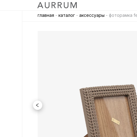
главная
-
каталог
-
аксессуары
- фоторамка fen