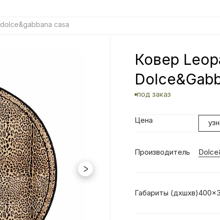
 dolce&gabbana casa
Ковер Leop
Dolce&Gabb
под заказ
Цена
уз
Производитель
Dolce
Габариты (дхшхв)
400x3