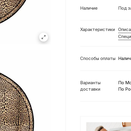
Наличие
Под з
Характеристики
Описа
Специ
Способы оплаты
Налич
Варианты
По М
доставки
По Ро