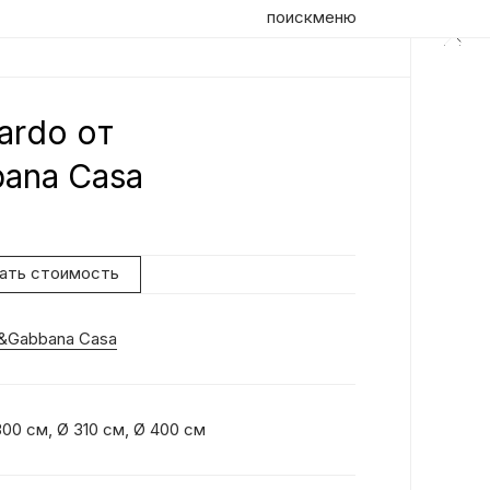
поиск
меню
ardo от
Оп
ana Casa
Ко
ро
бл
нать стоимость
со
мя
пр
&Gabbana Casa
кр
ра
пр
це
00 см, Ø 310 см, Ø 400 см
ма