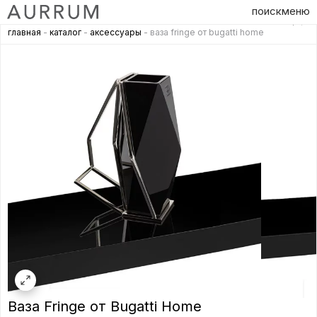
поиск
меню
главная
-
каталог
-
аксессуары
- ваза fringe от bugatti home
Ваза Fringe от Bugatti Home