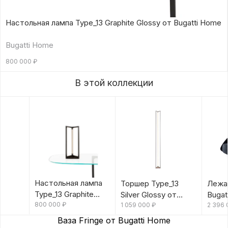
Настольная лампа Type_13 Graphite Glossy от Bugatti Home
Bugatti Home
800 000
₽
В этой коллекции
Настольная лампа
Торшер Type_13
Лежан
Type_13 Graphite
Silver Glossy от
Bugat
Glossy от Bugatti
800 000
₽
Bugatti Home
1 059 000
₽
2 396
Home
Ваза Fringe от Bugatti Home