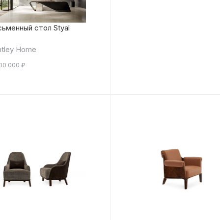
ьменный стол Styal
tley Home
800 000
₽