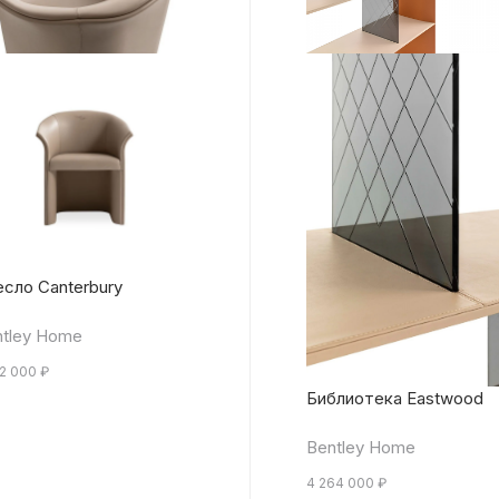
сло Canterbury
tley Home
72 000
₽
Библиотека Eastwood
Bentley Home
4 264 000
₽