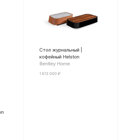
Стол журнальный |
кофейный Helston
Bentley Home
1 613 000
₽
on