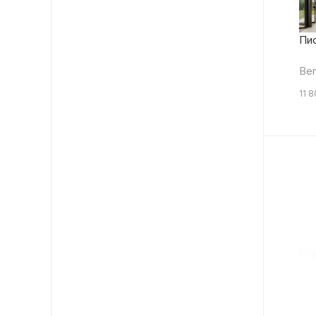
Пис
Ben
11 