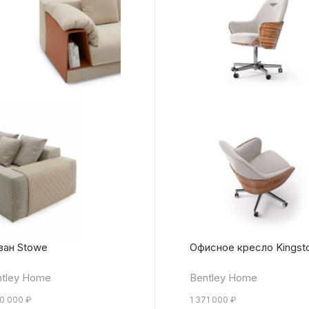
ван Stowe
Офисное кресло Kingst
tley Home
Bentley Home
50 000
₽
1 371 000
₽