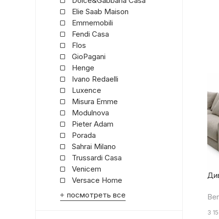
Dolce&Gabbana Casa
Elie Saab Maison
Emmemobili
Fendi Casa
Flos
GioPagani
Henge
Ivano Redaelli
Luxence
Misura Emme
Modulnova
Pieter Adam
Porada
Sahrai Milano
Trussardi Casa
Venicem
Ди
Versace Home
посмотреть все
Ben
3 1