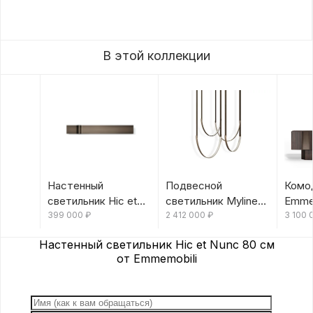
В этой коллекции
Настенный
Подвесной
Комод
светильник Hic et
светильник Myline
Emme
Nunc 120 см от
399 000
₽
от Emmemobili
2 412 000
₽
3 100
Emmemobili
Настенный светильник Hic et Nunc 80 см
от Emmemobili