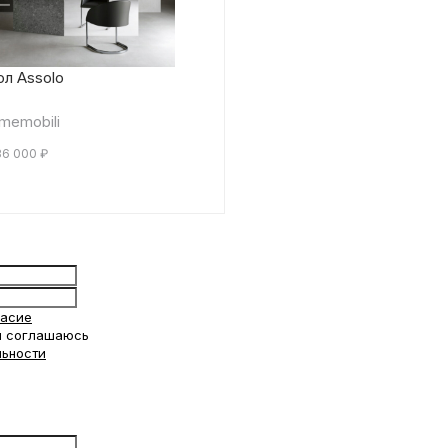
л Assolo
memobili
36 000
₽
ласие
 соглашаюсь
льности