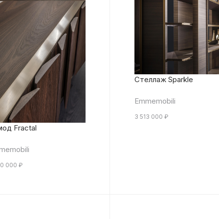
Стеллаж Sparkle
Emmemobili
3 513 000
₽
од Fractal
memobili
00 000
₽