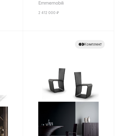
Emmemobili
2 412 000
₽
Комплект