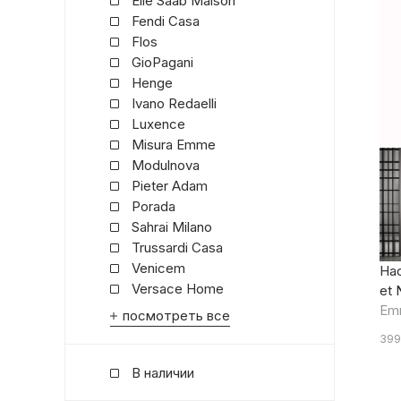
Elie Saab Maison
Fendi Casa
Flos
GioPagani
Henge
Ivano Redaelli
Luxence
Misura Emme
Modulnova
Pieter Adam
Porada
Sahrai Milano
Trussardi Casa
Venicem
Нас
Versace Home
et 
Em
посмотреть все
399
В наличии