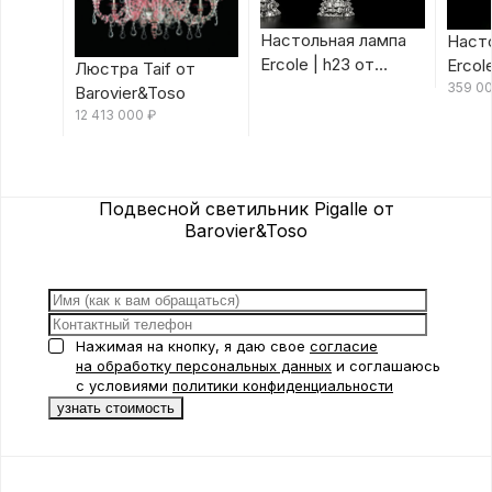
Настольная лампа
Наст
Ercole | h23 от
Ercol
Люстра Taif от
Barovier&Toso
Barov
359 0
Barovier&Toso
12 413 000
₽
Подвесной светильник Pigalle от
Barovier&Toso
Нажимая на кнопку, я даю свое
согласие
на обработку персональных данных
и соглашаюсь
с условиями
политики конфиденциальности