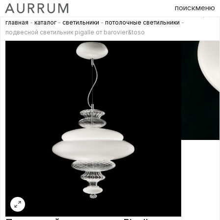
поиск
меню
главная
-
каталог
-
светильники
-
потолочные светильники
-
подвесной светильник pigalle от barovier&toso