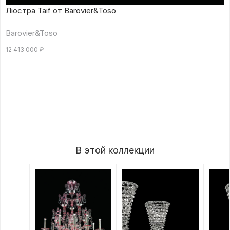
Люстра Taif от Barovier&Toso
Barovier&Toso
12 413 000
₽
В этой коллекции