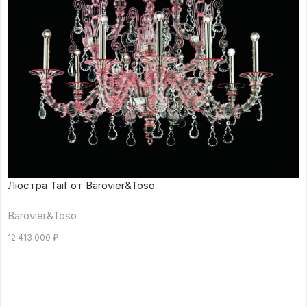
Люстра Taif от Barovier&Toso
Barovier&Toso
12 413 000
₽