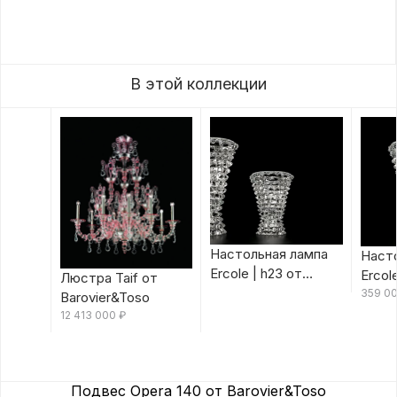
В этой коллекции
Настольная лампа
Наст
Ercole | h23 от
Ercol
Люстра Taif от
Barovier&Toso
Barov
359 0
Barovier&Toso
12 413 000
₽
Подвес Opera 140 от Barovier&Toso