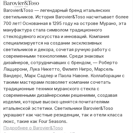
Barovier&Toso — легендарный бренд итальянских
светильников. История Barovier&Toso насчитывает более
700 лет! Основанная в 1295 году на острове Мурано, эта
мануфактура стала символом традиционного
стеклодувного искусства и инноваций. Компания
специализируется на создании эксклюзивных
светильников и декора, сочетая ручную работу с
современными технологиями. Среди знаковых
дизайнеров, сотрудничавших с брендом, — Роберто
Лаццерони, Лука Никетто, Филипп Нигро, Марсель
Вандерс, Марк Садлер и Паола Навоне. Коллаборации с
такими мастерами позволяет компании сочетать
традиционные техники муранского стекла с
современными дизайнерскими решениями, создавая
изделия, которые высоко ценятся почитателями
итальянской эстетики. Светильники Barovier&Toso
украшают как частные резиденции, так и отели класса
люкс, такие как Four Seasons.
Подробнее о Barovier&Toso