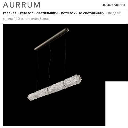
поиск
меню
главная
-
каталог
-
светильники
-
потолочные светильники
- подвес
opera 140 от barovier&toso