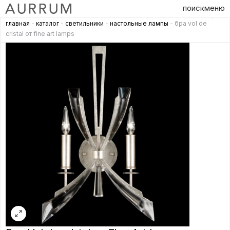
поиск
меню
главная
-
каталог
-
светильники
-
настольные лампы
- бра vol de
cristal от fine art lamps