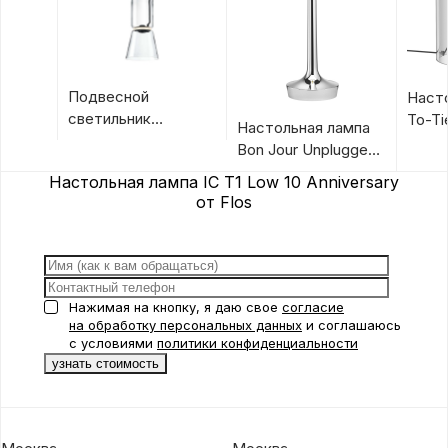
Подвесной
Наст
светильник
To-Ti
Настольная лампа
Noctambule
Bon Jour Unplugged
Suspension Cone от
от Flos
Настольная лампа IC T1 Low 10 Anniversary
Flos
от Flos
Нажимая на кнопку, я даю свое
согласие
на обработку персональных данных
и соглашаюсь
с условиями
политики конфиденциальности