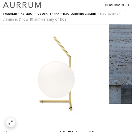
поиск
меню
главная
-
каталог
-
светильники
-
настольные лампы
- настольная
лампа ic t1 low 10 anniversary от flos