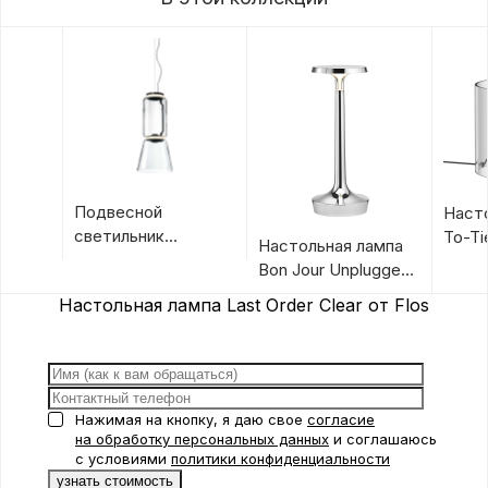
Подвесной
Наст
светильник
To-Ti
Настольная лампа
Noctambule
Bon Jour Unplugged
Suspension Cone от
от Flos
Настольная лампа Last Order Clear от Flos
Flos
Нажимая на кнопку, я даю свое
согласие
на обработку персональных данных
и соглашаюсь
с условиями
политики конфиденциальности