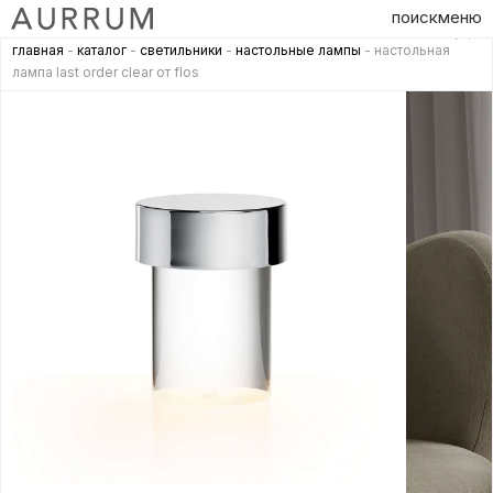
поиск
меню
главная
-
каталог
-
светильники
-
настольные лампы
- настольная
лампа last order clear от flos