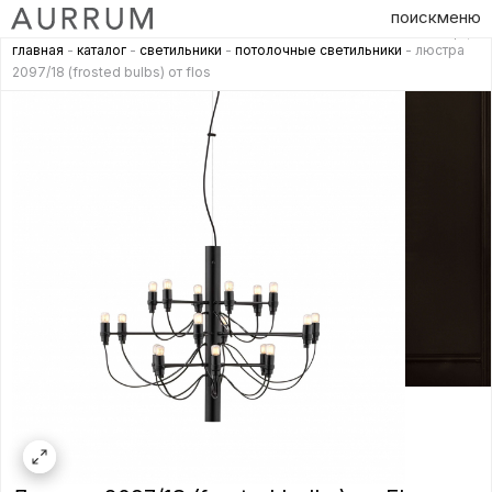
поиск
меню
главная
-
каталог
-
светильники
-
потолочные светильники
- люстра
2097/18 (frosted bulbs) от flos