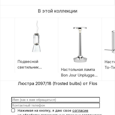
В этой коллекции
Подвесной
Наст
светильник
To-Ti
Настольная лампа
Noctambule
Bon Jour Unplugged
Suspension Cone от
от Flos
Люстра 2097/18 (frosted bulbs) от Flos
Flos
Нажимая на кнопку, я даю свое
согласие
на обработку персональных данных
и соглашаюсь