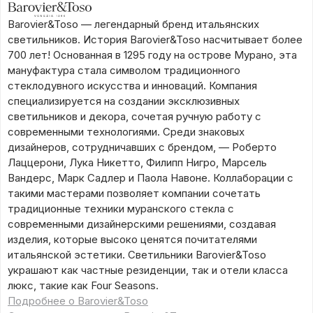
Barovier&Toso — легендарный бренд итальянских
светильников. История Barovier&Toso насчитывает более
700 лет! Основанная в 1295 году на острове Мурано, эта
мануфактура стала символом традиционного
стеклодувного искусства и инноваций. Компания
специализируется на создании эксклюзивных
светильников и декора, сочетая ручную работу с
современными технологиями. Среди знаковых
дизайнеров, сотрудничавших с брендом, — Роберто
Лаццерони, Лука Никетто, Филипп Нигро, Марсель
Вандерс, Марк Садлер и Паола Навоне. Коллаборации с
такими мастерами позволяет компании сочетать
традиционные техники муранского стекла с
современными дизайнерскими решениями, создавая
изделия, которые высоко ценятся почитателями
итальянской эстетики. Светильники Barovier&Toso
украшают как частные резиденции, так и отели класса
люкс, такие как Four Seasons.
Подробнее о Barovier&Toso