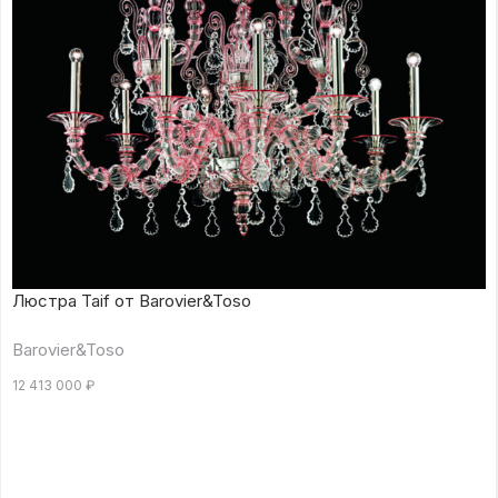
Люстра Taif от Barovier&Toso
Barovier&Toso
12 413 000
₽