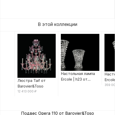
В этой коллекции
Настольная лампа
Наст
Ercole | h23 от
Ercol
Люстра Taif от
Barovier&Toso
Barov
359 0
Barovier&Toso
12 413 000
₽
Подвес Opera 110 от Barovier&Toso