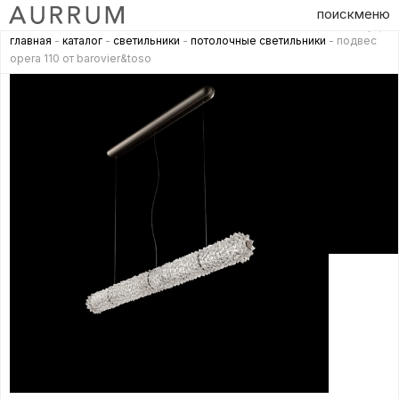
поиск
меню
главная
-
каталог
-
светильники
-
потолочные светильники
- подвес
opera 110 от barovier&toso