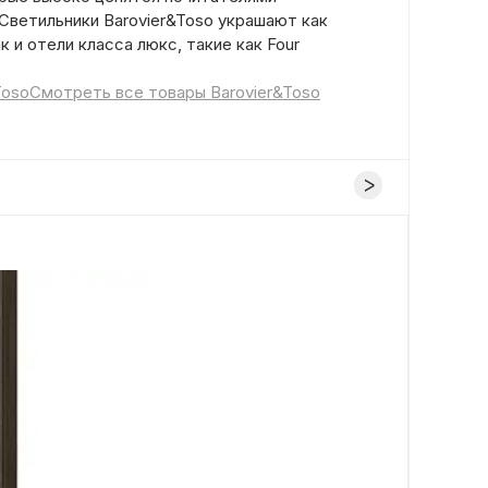
 Светильники Barovier&Toso украшают как
к и отели класса люкс, такие как Four
Toso
Смотреть все товары Barovier&Toso