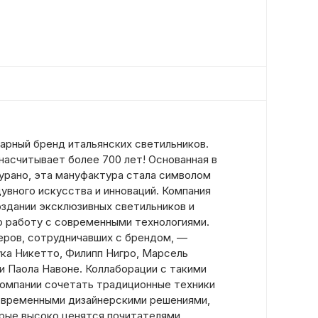
дарный бренд итальянских светильников.
насчитывает более 700 лет! Основанная в
Мурано, эта мануфактура стала символом
увного искусства и инноваций. Компания
оздании эксклюзивных светильников и
ю работу с современными технологиями.
еров, сотрудничавших с брендом, —
ка Никетто, Филипп Нигро, Марсель
и Паола Навоне. Коллаборации с такими
омпании сочетать традиционные техники
овременными дизайнерскими решениями,
орые высоко ценятся почитателями