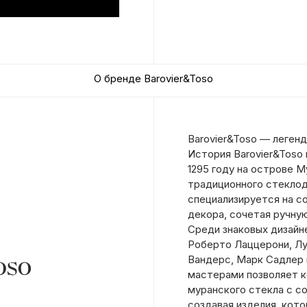
О бренде Barovier&Toso
Barovier&Toso — леген
История Barovier&Toso 
1295 году на острове 
традиционного стеклод
специализируется на с
декора, сочетая ручну
Среди знаковых дизайн
Роберто Лаццерони, Лу
Вандерс, Марк Садлер 
мастерами позволяет к
муранского стекла с с
создавая изделия, кот