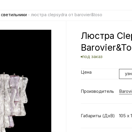
 светильники
- люстра clepsydra от barovier&toso
Люстра Cle
Barovier&T
под заказ
Цена
уз
Производитель
Barov
Габариты (ДхВ)
105 х 