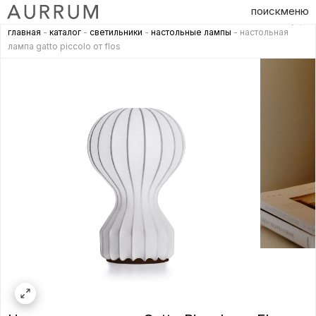
поиск
меню
главная
-
каталог
-
светильники
-
настольные лампы
- настольная
лампа gatto piccolo от flos