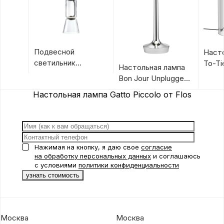
Подвесной
Наст
светильник
To-Ti
Настольная лампа
Noctambule
Bon Jour Unplugged
Suspension Cone от
от Flos
Настольная лампа Gatto Piccolo от Flos
Flos
Нажимая на кнопку, я даю свое
согласие
на обработку персональных данных
и соглашаюсь
с условиями
политики конфиденциальности
Москва
Москва