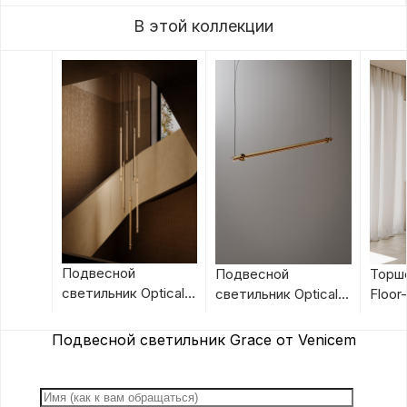
В этой коллекции
Подвесной
Подвесной
Торше
светильник Optical
светильник Optical
Floor
Suspension 1 Vertical
Suspension 1 от
Veni
от Venicem
Venicem
Подвесной светильник Grace от Venicem