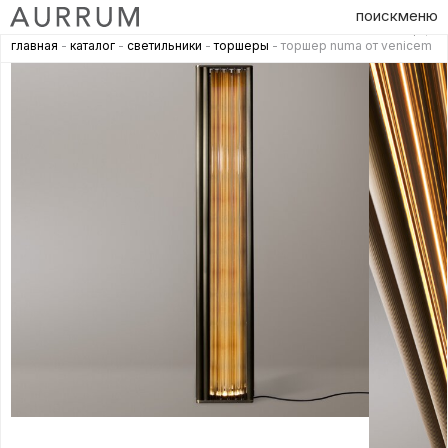
поиск
меню
главная
-
каталог
-
светильники
-
торшеры
- торшер numa от venicem