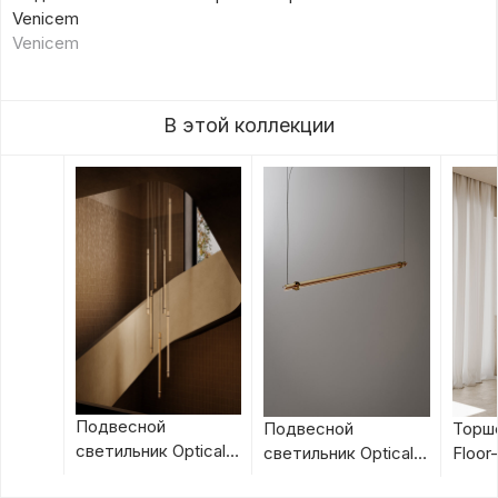
Venicem
Venicem
В этой коллекции
Подвесной
Подвесной
Торше
светильник Optical
светильник Optical
Floor
Suspension 1 Vertical
Suspension 1 от
Veni