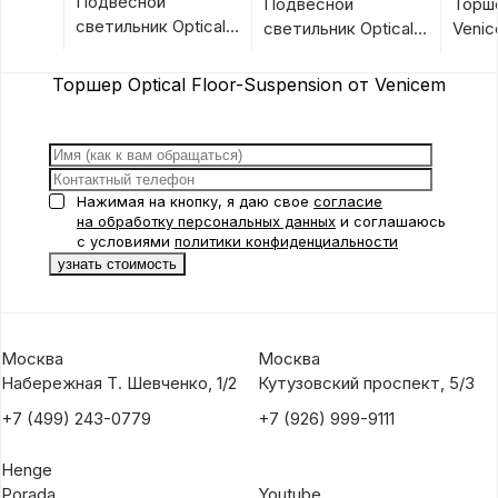
Подвесной
Подвесной
Торше
светильник Optical
светильник Optical
Veni
Suspension 1 Vertical
Suspension 1 от
от Venicem
Venicem
Торшер Optical Floor-Suspension от Venicem
Нажимая на кнопку, я даю свое
согласие
на обработку персональных данных
и соглашаюсь
с условиями
политики конфиденциальности
Москва
Москва
Набережная Т. Шевченко, 1/2
Кутузовский проспект, 5/3
+7 (499) 243-0779
+7 (926) 999-9111
Henge
Porada
Youtube