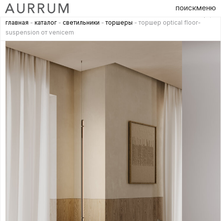
поиск
меню
главная
-
каталог
-
светильники
-
торшеры
- торшер optical floor-
suspension от venicem