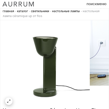
поиск
меню
главная
-
каталог
-
светильники
-
настольные лампы
- настольная
лампа céramique up от flos