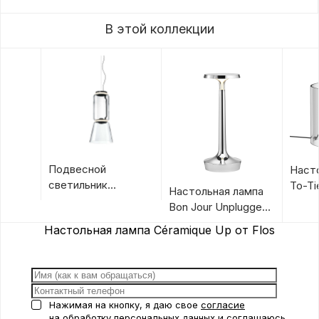
В этой коллекции
Подвесной
Наст
светильник
To-Ti
Настольная лампа
Noctambule
Bon Jour Unplugged
Suspension Cone от
от Flos
Настольная лампа Céramique Up от Flos
Flos
Нажимая на кнопку, я даю свое
согласие
на обработку персональных данных
и соглашаюсь