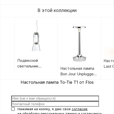
В этой коллекции
Подвесной
Наст
светильник
Last 
Настольная лампа
Noctambule
Flos
Bon Jour Unplugged
Suspension Cone от
от Flos
Настольная лампа To-Tie T1 от Flos
Flos
Нажимая на кнопку, я даю свое
согласие
на обработку персональных данных
и соглашаюсь