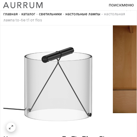
поиск
меню
главная
-
каталог
-
светильники
-
настольные лампы
- настольная
лампа to-tie t1 от flos