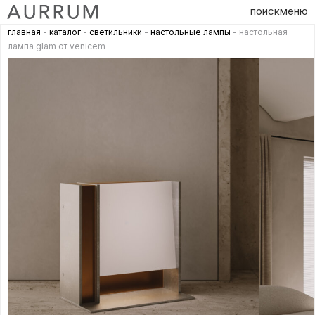
поиск
меню
главная
-
каталог
-
светильники
-
настольные лампы
- настольная
лампа glam от venicem