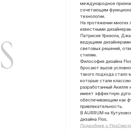
международное признан
сочетающим функциона
технологии.
На протяжении многих 
известными дизайнерам
Патрисия Уркиола, Джа
ведущими дизайнерами 
световых решений, от
стилям.
Философия дизайна Flo
бросают вызов условно
такого подхода стало 
которые стали классико
разработанный Акилле 
имеет эффектную дуго
обеспечивающим как фу
привлекательность.
В AURRUM на Кутузовск
дизайна Flos.
Подробнее о Flos
Смотр