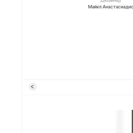
Дизайнер
Майкл Анастасиади