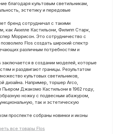
ие благодаря культовым светильникам,
льность, эстетику и передовые
лет бренд сотрудничал с такими
и, как Акилле Кастильони, Филипп Старк,
спер Моррисон. Это сотрудничество с
позволило Flos создать широкий спектр
вечающих различным потребностям и
s заключается в создании моделей, которые
стям и раздвигают границы. Результатом
множество культовых светильников,
й дизайна. Например, торшер Arco,
и Пьером Джакомо Кастильони в 1962 году,
образную ножку с подвесным абажуром,
нкциональную, так и эстетическую
ом проспекте собраны новинки и иконы
еть все товары Flos