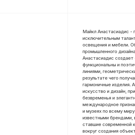
Майкл Анастасиадис - 
исключительным талант
освещения и мебели. О
промышленного дизайна
Анастасиадис создает
функциональны и поэти
линиями, геометрическ
результате чего получ
гармоничные изделия. 
искусство и дизайн, п
безвременья и элегант
международное признан
и музеях по всему миру
известными брендами, в
ставшие современной к
вокруг создания объек