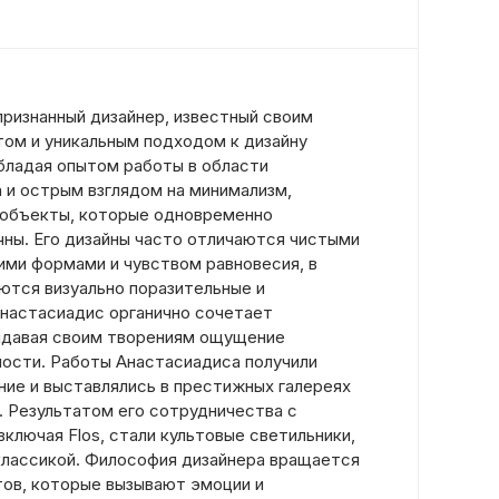
признанный дизайнер, известный своим
ом и уникальным подходом к дизайну
бладая опытом работы в области
 и острым взглядом на минимализм,
 объекты, которые одновременно
чны. Его дизайны часто отличаются чистыми
ими формами и чувством равновесия, в
аются визуально поразительные и
Анастасиадис органично сочетает
ридавая своим творениям ощущение
ности. Работы Анастасиадиса получили
ие и выставлялись в престижных галереях
. Результатом его сотрудничества с
ключая Flos, стали культовые светильники,
лассикой. Философия дизайнера вращается
тов, которые вызывают эмоции и