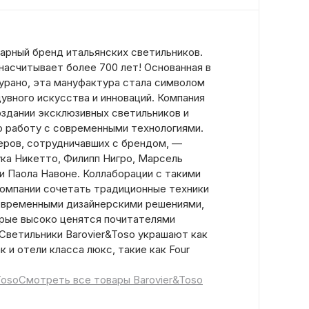
дарный бренд итальянских светильников.
насчитывает более 700 лет! Основанная в
Мурано, эта мануфактура стала символом
увного искусства и инноваций. Компания
оздании эксклюзивных светильников и
ю работу с современными технологиями.
еров, сотрудничавших с брендом, —
ка Никетто, Филипп Нигро, Марсель
и Паола Навоне. Коллаборации с такими
омпании сочетать традиционные техники
овременными дизайнерскими решениями,
орые высоко ценятся почитателями
 Светильники Barovier&Toso украшают как
к и отели класса люкс, такие как Four
Toso
Смотреть все товары Barovier&Toso