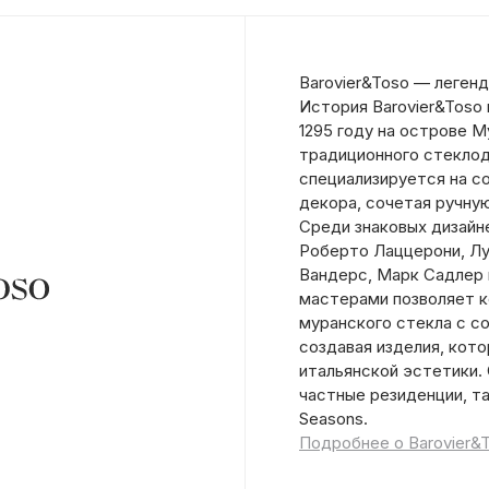
Barovier&Toso — леген
История Barovier&Toso 
1295 году на острове 
традиционного стеклод
специализируется на с
декора, сочетая ручну
Среди знаковых дизайн
Роберто Лаццерони, Лу
Вандерс, Марк Садлер 
мастерами позволяет к
муранского стекла с с
создавая изделия, кот
итальянской эстетики.
частные резиденции, та
Seasons.
Подробнее о Barovier&