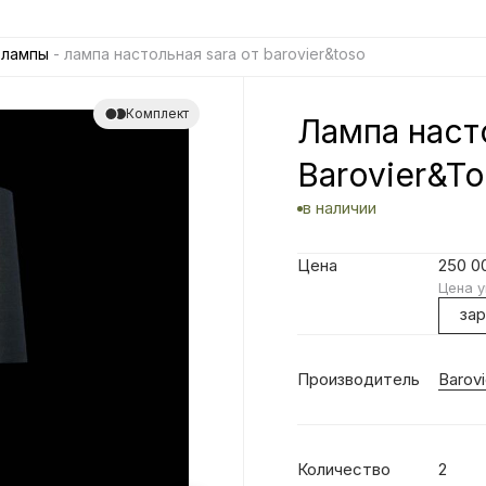
 лампы
- лампа настольная sara от barovier&toso
Комплект
Лампа наст
Barovier&T
в наличии
Цена
250 0
Цена у
за
Производитель
Barov
Количество
2