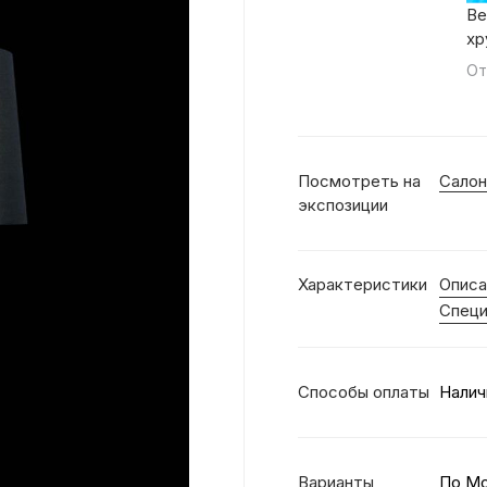
Ве
хр
От
Посмотреть на
Салон
экспозиции
Характеристики
Описа
Специ
Способы оплаты
Налич
Варианты
По М