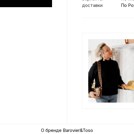
доставки
По Ро
О бренде Barovier&Toso