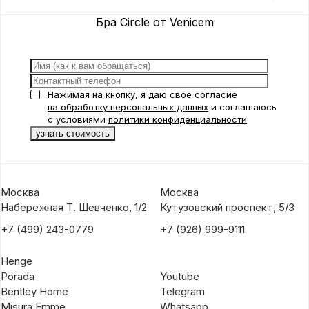
Suspension 1 Vertical
Suspension 1 от
Veni
от Venicem
Venicem
Бра Circle от Venicem
Нажимая на кнопку, я даю свое
согласие
на обработку персональных данных
и соглашаюсь
с условиями
политики конфиденциальности
Москва
Москва
Набережная Т. Шевченко, 1/2
Кутузовский проспект, 5/3
+7 (499) 243-0779
+7 (926) 999-9111
Henge
Porada
Youtube
Bentley Home
Telegram
Misura Emme
Whatsapp