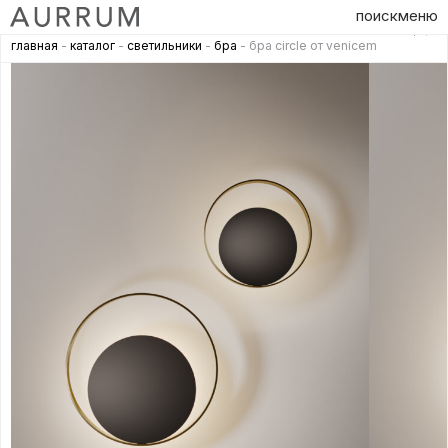
поиск
меню
главная
-
каталог
-
светильники
-
бра
- бра circle от venicem