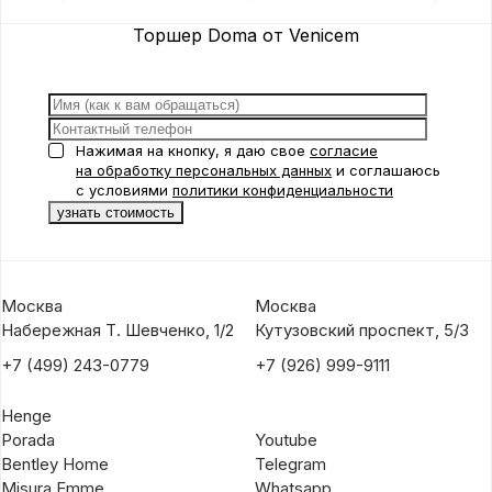
Suspension 1 Vertical
Suspension 1 от
Veni
от Venicem
Venicem
Торшер Doma от Venicem
Нажимая на кнопку, я даю свое
согласие
на обработку персональных данных
и соглашаюсь
с условиями
политики конфиденциальности
Москва
Москва
Набережная Т. Шевченко, 1/2
Кутузовский проспект, 5/3
+7 (499) 243-0779
+7 (926) 999-9111
Henge
Porada
Youtube
Bentley Home
Telegram
Misura Emme
Whatsapp