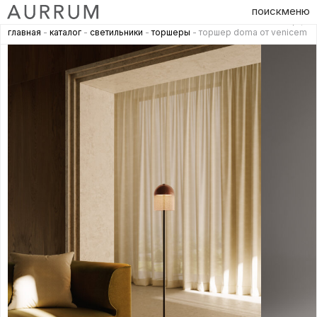
поиск
меню
главная
-
каталог
-
светильники
-
торшеры
- торшер doma от venicem