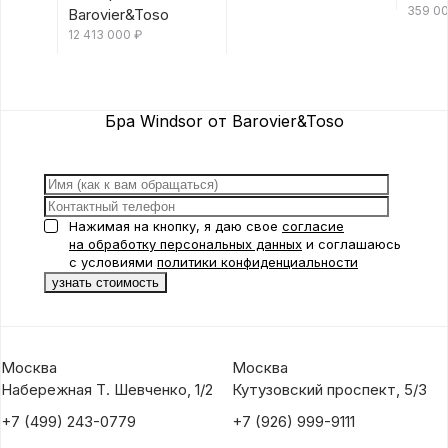
Barovier&Toso
Barov
359 0
Barovier&Toso
12 413 000
₽
Бра Windsor от Barovier&Toso
Нажимая на кнопку, я даю свое
согласие
на обработку персональных данных
и соглашаюсь
с условиями
политики конфиденциальности
Москва
Москва
Набережная Т. Шевченко, 1/2
Кутузовский проспект, 5/3
+7 (499) 243-0779
+7 (926) 999-9111