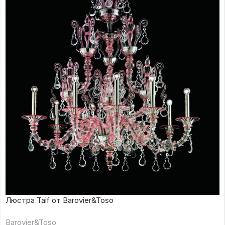
Люстра Taif от Barovier&Toso
Barovier&Toso