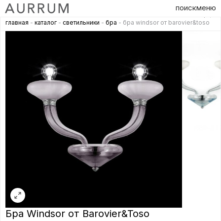
поиск
меню
главная
-
каталог
-
светильники
-
бра
- бра windsor от barovier&toso
Бра Windsor от Barovier&Toso