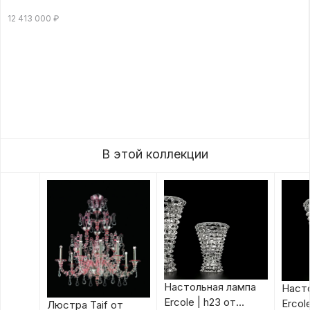
12 413 000
₽
В этой коллекции
Настольная лампа
Наст
Ercole | h23 от
Ercol
Люстра Taif от