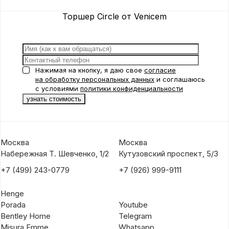
Suspension 1 Vertical
Suspension 1 от
Veni
от Venicem
Venicem
Торшер Circle от Venicem
Нажимая на кнопку, я даю свое
согласие
на обработку персональных данных
и соглашаюсь
с условиями
политики конфиденциальности
Москва
Москва
Набережная Т. Шевченко, 1/2
Кутузовский проспект, 5/3
+7 (499) 243-0779
+7 (926) 999-9111
Henge
Porada
Youtube
Bentley Home
Telegram
Misura Emme
Whatsapp