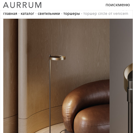
поиск
меню
главная
-
каталог
-
светильники
-
торшеры
- торшер circle от venicem