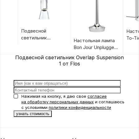
Подвесной
Наст
светильник
To-Ti
Настольная лампа
Noctambule
Bon Jour Unplugged
Suspension Cone от
от Flos
Подвесной светильник Overlap Suspension
Flos
1 от Flos
Нажимая на кнопку, я даю свое
согласие
на обработку персональных данных
и соглашаюсь
с условиями
политики конфиденциальности