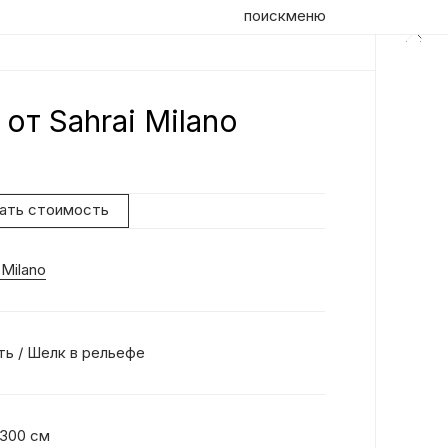
поиск
меню
 от Sahrai Milano
нать стоимость
 Milano
ь / Шелк в рельефе
 300 см