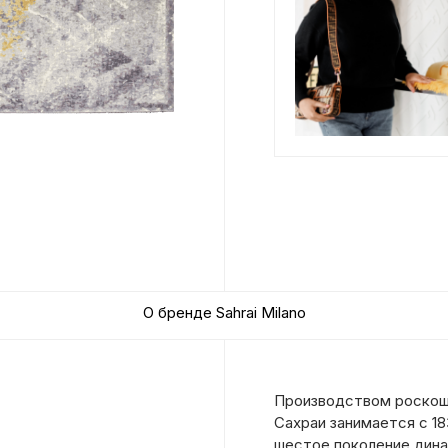
О бренде Sahrai Milano
Производством роскошн
Сахраи занимается с 18
шестое поколение дина