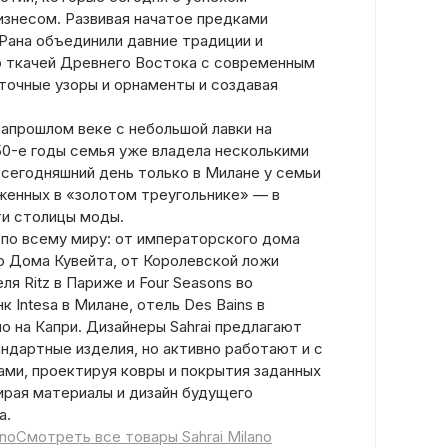
знесом. Развивая начатое предками
 Рана объединили давние традиции и
о ткачей Древнего Востока с современным
сточные узоры и орнаменты и создавая
запрошлом веке с небольшой лавки на
950-е годы семья уже владела несколькими
 сегодняшний день только в Милане у семьи
женных в «золотом треугольнике» — в
и столицы моды.
 по всему миру: от императорского дома
о Дома Кувейта, от Королевской ложи
ля Ritz в Париже и Four Seasons во
к Intesa в Милане, отель Des Bains в
о на Капри. Дизайнеры Sahrai предлагают
ндартные изделия, но активно работают и с
ами, проектируя ковры и покрытия заданных
ирая материалы и дизайн будущего
а.
ano
Смотреть все товары Sahrai Milano