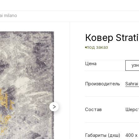
ai milano
Ковер Strati
под заказ
Цена
уз
Производитель
Sahrai
Состав
Шерст
Габариты (дхш)
400 х