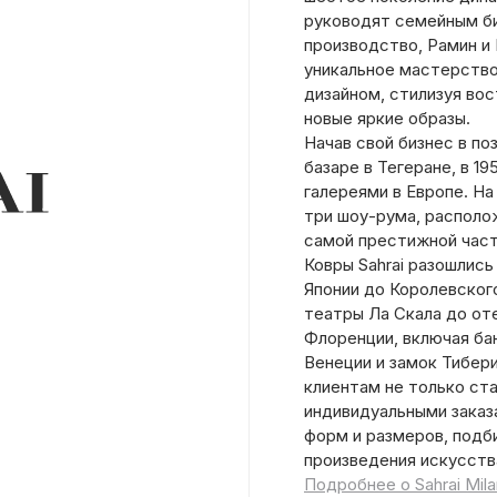
руководят семейным би
производство, Рамин и
уникальное мастерств
дизайном, стилизуя во
новые яркие образы.
Начав свой бизнес в по
базаре в Тегеране, в 1
галереями в Европе. На
три шоу-рума, располо
самой престижной част
Ковры Sahrai разошлись
Японии до Королевског
театры Ла Скала до оте
Флоренции, включая бан
Венеции и замок Тибери
клиентам не только ста
индивидуальными заказ
форм и размеров, подб
произведения искусств
Подробнее о Sahrai Mil