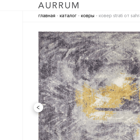
главная
-
каталог
-
ковры
- ковер strati от sahr