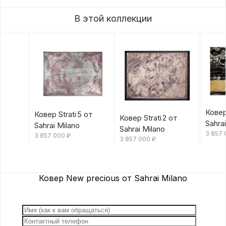
В этой коллекции
Ковер
Ковер Strati 5 от
Ковер Strati 2 от
Sahra
Sahrai Milano
Sahrai Milano
3 857
3 857 000
₽
3 857 000
₽
Ковер New precious от Sahrai Milano