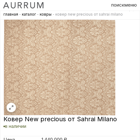
поиск
меню
главная
-
каталог
-
ковры
- ковер new precious от sahrai milano
Ковер New precious от Sahrai Milano
в наличии
Цена
1 440 000
₽