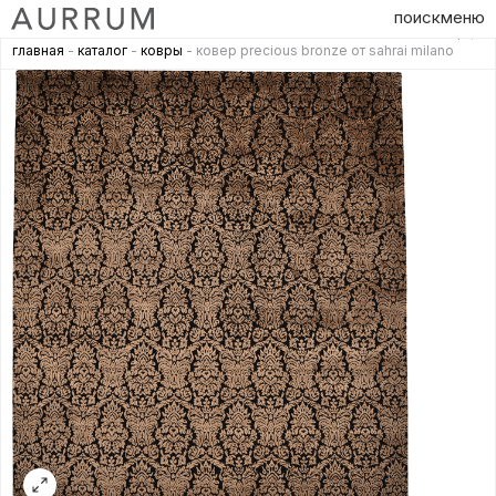
поиск
меню
главная
-
каталог
-
ковры
- ковер precious bronze от sahrai milano