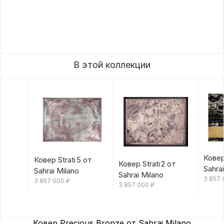
В этой коллекции
Ковер
Ковер Strati 5 от
Ковер Strati 2 от
Sahra
Sahrai Milano
Sahrai Milano
3 857
3 857 000
₽
3 857 000
₽
Ковер Precious Bronze от Sahrai Milano