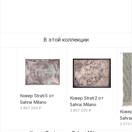
В этой коллекции
Ковер Strati 5 от
Ковер Strati 2 от
Sahrai Milano
Sahrai Milano
3 857 000
₽
3 857 000
₽
Ковер
Sahra
2 073