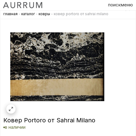
поиск
меню
главная
-
каталог
-
ковры
- ковер portoro от sahrai milano
Ковер Portoro от Sahrai Milano
в наличии