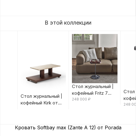
В этой коллекции
Стол журнальный |
Стол 
кофейный Fritz 7
Стол журнальный |
кофей
Canaletta/Rosso
248 000
₽
кофейный Kirk от
Canal
248 0
Bulgaro от Porada
Porada
Porad
Кровать Softbay max (Zante A 12) от Porada