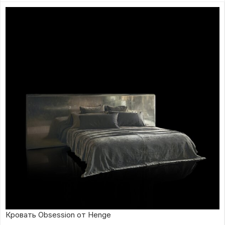
Кровать Obsession от Henge