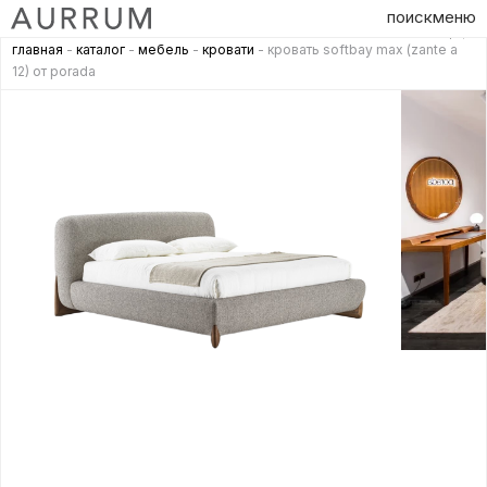
поиск
меню
главная
-
каталог
-
мебель
-
кровати
- кровать softbay max (zante a
12) от porada