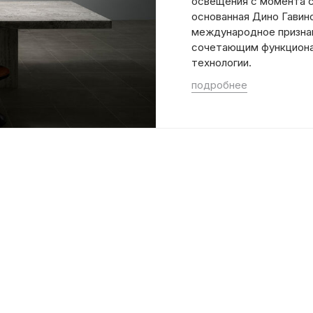
освещения с момента св
основанная Дино Гавино
международное признан
сочетающим функциона
технологии.
подробнее