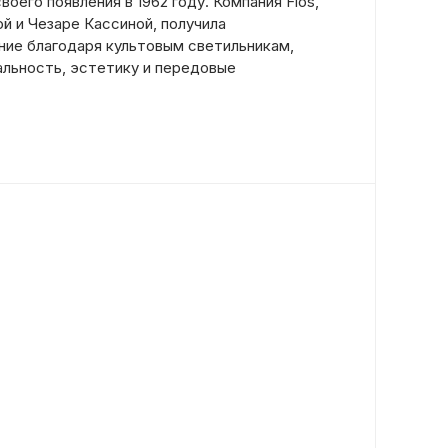
оего появления в 1962 году. Компания Flos,
й и Чезаре Кассиной, получила
ие благодаря культовым светильникам,
льность, эстетику и передовые