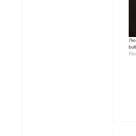
Люс
bul
Flo