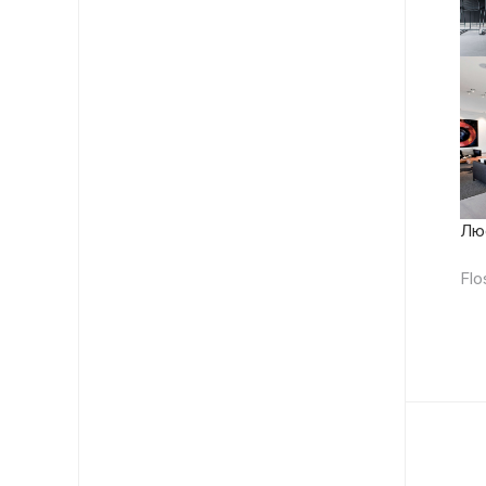
Люс
Flo