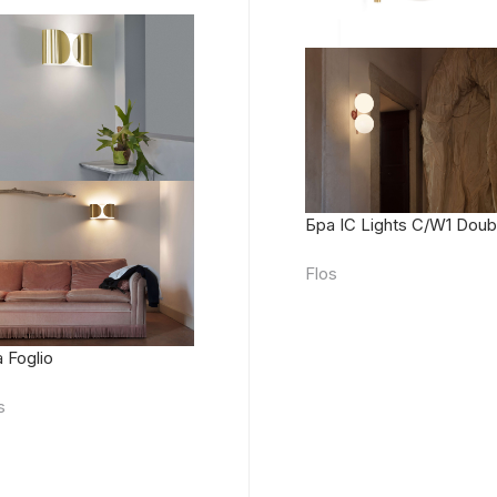
Бра IC Lights C/W1 Doub
Flos
 Foglio
s