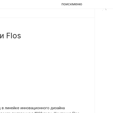
поиск
меню
и Flos
 в линейке инновационного дизайна