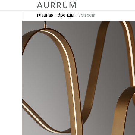
главная
-
бренды
- venicem