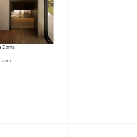
а Doma
nicem