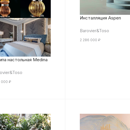
Инсталляция Aspen
Barovier&Toso
2 286 000
₽
мпа настольная Medina
ovier&Toso
 000
₽