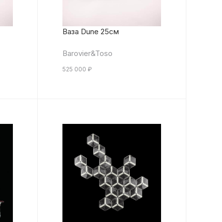
Ваза Dune 25см
Barovier&Toso
525 000
₽