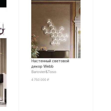
Настенный световой
декор Webb
Barovier&Toso
4 750 000
₽