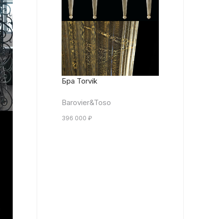
Бра Torvik
Barovier&Toso
396 000
₽