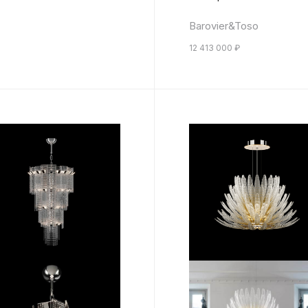
Barovier&Toso
12 413 000
₽