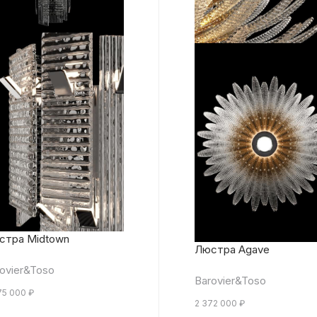
стра Midtown
Люстра Agave
ovier&Toso
Barovier&Toso
75 000
₽
2 372 000
₽