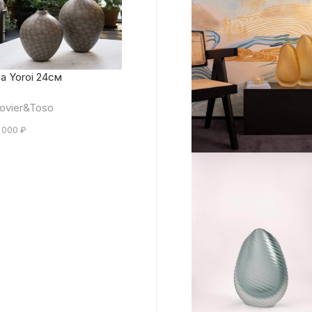
а Yoroi 24см
ovier&Toso
 000
₽