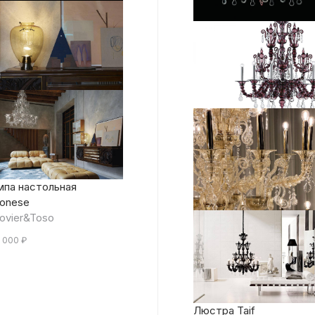
мпа настольная
ronese
ovier&Toso
 000
₽
Люстра Taif