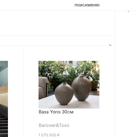
поиск
меню
Ваза Yoroi 30см
Barovier&Toso
1 075 000
₽