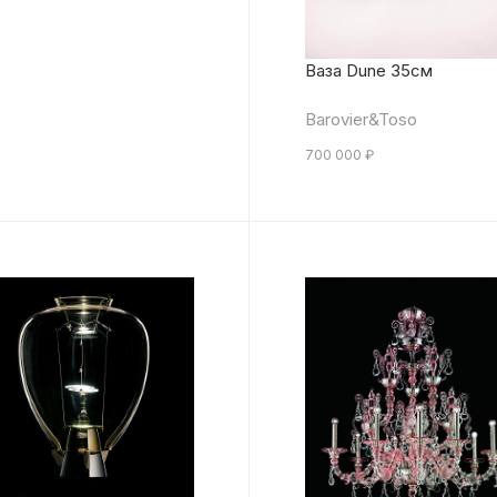
Ваза Dune 35см
Barovier&Toso
700 000
₽