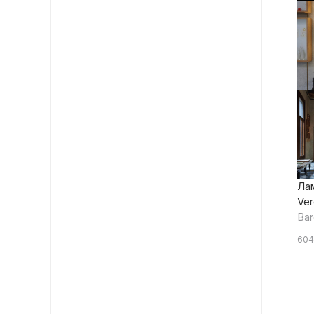
Ла
Ve
Bar
604