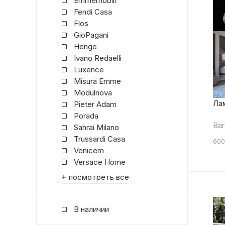
Emmemobili
Fendi Casa
Flos
GioPagani
Henge
Ivano Redaelli
Luxence
Misura Emme
Modulnova
Ла
Pieter Adam
Porada
Bar
Sahrai Milano
Trussardi Casa
600
Venicem
Versace Home
посмотреть все
В наличии