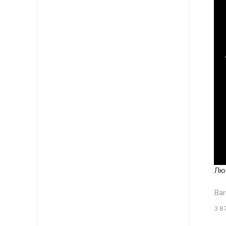
Лю
Bar
3 8