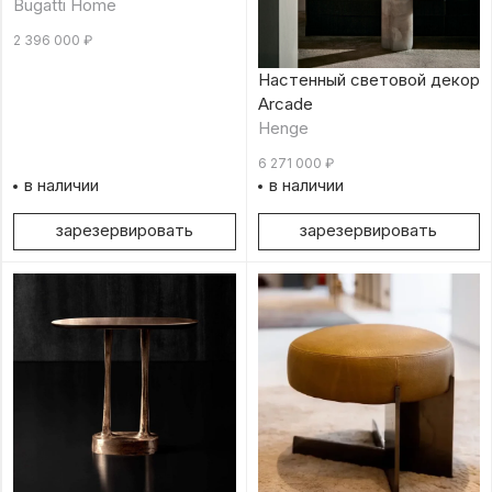
Bugatti Home
2 396 000
₽
Настенный световой декор
Arcade
Henge
6 271 000
₽
в наличии
в наличии
зарезервировать
зарезервировать