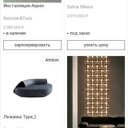
Инсталляция Aspen
Sahrai Milano
2 073 000
₽
Barovier&Toso
2 286 000
₽
в наличии
под заказ
зарезервировать
узнать цену
Artdom
Лежанка Type_1