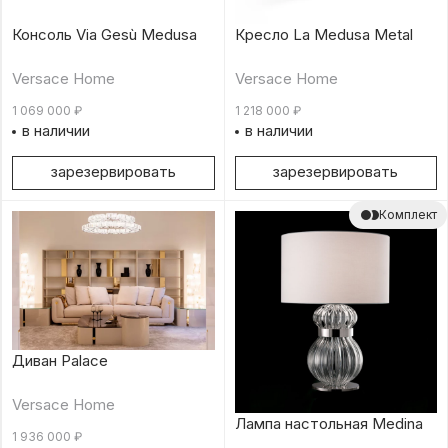
Консоль Via Gesù Medusa
Кресло La Medusa Metal
Versace Home
Versace Home
1 069 000
₽
1 218 000
₽
в наличии
в наличии
зарезервировать
зарезервировать
Комплект
Диван Palace
Versace Home
Лампа настольная Medina
1 936 000
₽