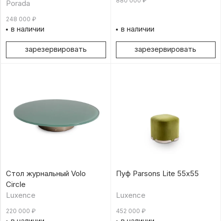
880 000
₽
Wengé
Porada
248 000
₽
в наличии
в наличии
зарезервировать
зарезервировать
Стол журнальный Volo
Пуф Parsons Lite 55х55
Circle
Luxence
Luxence
220 000
₽
452 000
₽
в наличии
в наличии