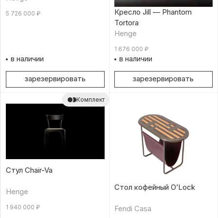
Кресло Jill — Phantom
5 726 000
₽
Tortora
Henge
1 676 000
₽
в наличии
в наличии
зарезервировать
зарезервировать
Комплект
Стул Chair-Va
Стол кофейный O’Lock
Henge
1 940 000
₽
Fendi Casa