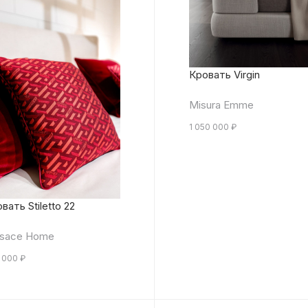
Кровать Virgin
Misura Emme
1 050 000
₽
вать Stiletto 22
rsace Home
 000
₽