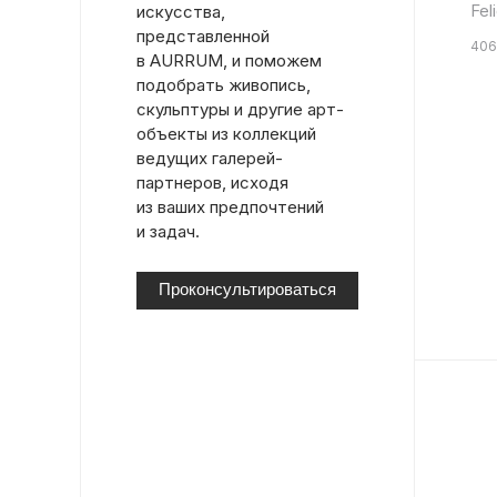
Fel
искусства,
представленной
406
в AURRUM, и поможем
подобрать живопись,
скульптуры и другие арт-
объекты из коллекций
ведущих галерей-
партнеров, исходя
из ваших предпочтений
и задач.
Проконсультироваться