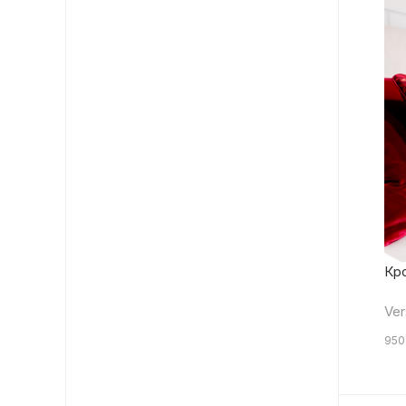
Кро
Ve
950