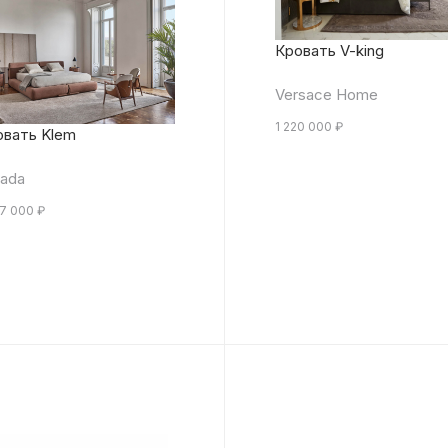
Кровать V-king
Versace Home
1 220 000
₽
овать Klem
ada
27 000
₽