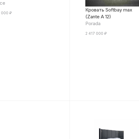
ice
Кровать Softbay max
 000
₽
(Zante A 12)
Porada
2 417 000
₽