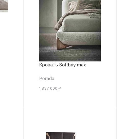
Кровать Softbay max
Porada
1 837 000
₽