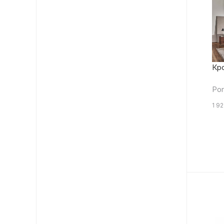
Кр
Por
1 9