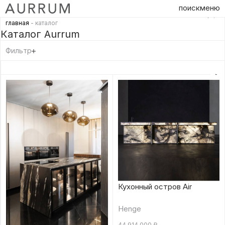
поиск
меню
главная
- каталог
Каталог Aurrum
Фильтр
Кухонный остров Air
Henge
44 914 000
₽