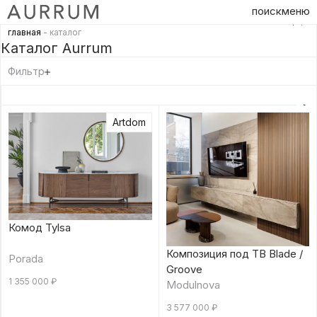
поиск
меню
главная
- каталог
Каталог Aurrum
Фильтр
Artdom
Комод Tylsa
Композиция под ТВ Blade /
Porada
Groove
1 355 000
₽
Modulnova
3 577 000
₽