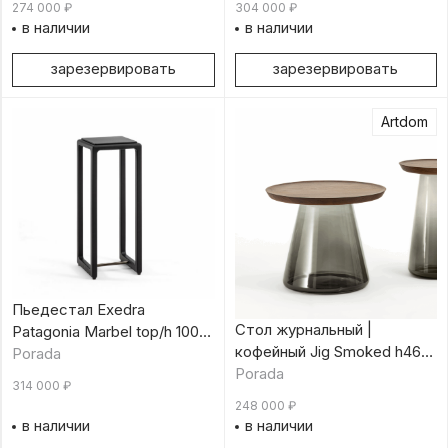
274 000
₽
304 000
₽
в наличии
в наличии
зарезервировать
зарезервировать
Artdom
Пьедестал Exedra
Стол журнальный |
Patagonia Marbel top/h 100
кофейный Jig Smoked h46
см
Porada
см
Porada
314 000
₽
248 000
₽
в наличии
в наличии