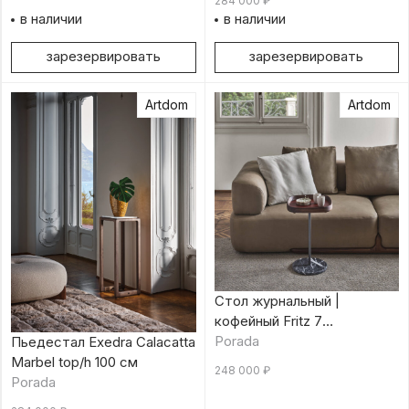
284 000
₽
в наличии
в наличии
зарезервировать
зарезервировать
Artdom
Artdom
Стол журнальный |
кофейный Fritz 7
Canaletta/Rosso Bulgaro
Porada
Пьедестал Exedra Calacatta
Marbel top/h 100 см
248 000
₽
Porada