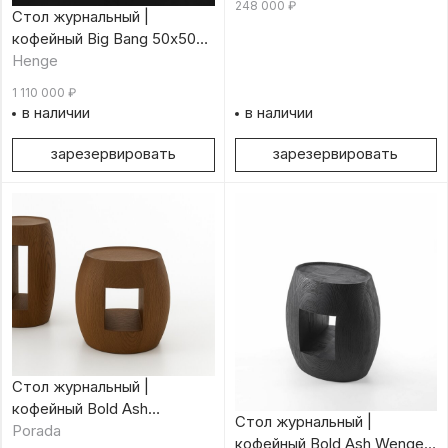
248 000
₽
Стол журнальный |
кофейный Big Bang 50х50
см
Henge
1 110 000
₽
в наличии
в наличии
зарезервировать
зарезервировать
Стол журнальный |
кофейный Bold Ash
Стол журнальный |
Canapa/h 47 см
Porada
кофейный Bold Ash Wenge/h