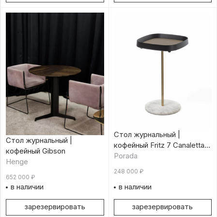
Стол журнальный |
Стол журнальный |
кофейный Fritz 7 Canaletta
кофейный Gibson
Wengé
Porada
Henge
248 000
₽
652 000
₽
в наличии
в наличии
зарезервировать
зарезервировать