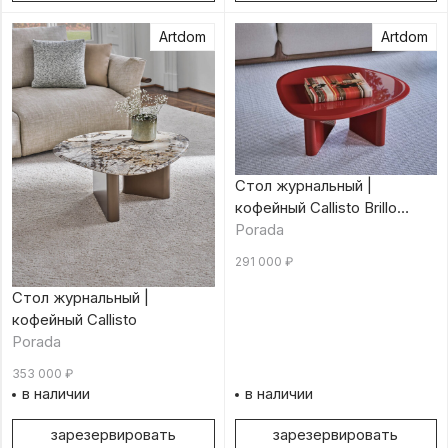
Artdom
Artdom
Стол журнальный |
кофейный Callisto Brillo
Rouge
Porada
291 000
₽
Стол журнальный |
кофейный Callisto
Porada
353 000
₽
в наличии
в наличии
зарезервировать
зарезервировать