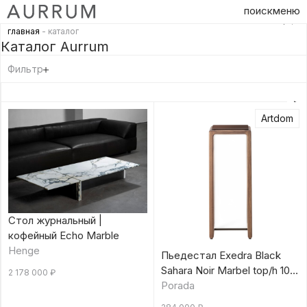
поиск
меню
главная
- каталог
Каталог Aurrum
Фильтр
Artdom
Стол журнальный |
кофейный Echo Marble
Henge
Пьедестал Exedra Black
Sahara Noir Marbel top/h 100
2 178 000
₽
см
Porada