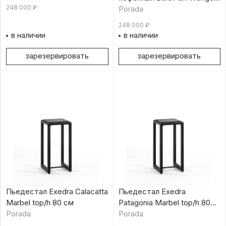
248 000
₽
47 см
Porada
248 000
₽
в наличии
в наличии
зарезервировать
зарезервировать
Пьедестал Exedra Calacatta
Пьедестал Exedra
Marbel top/h 80 см
Patagonia Marbel top/h 80
Porada
см
Porada