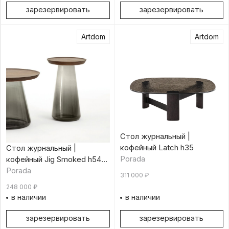
зарезервировать
зарезервировать
Artdom
Artdom
Стол журнальный |
кофейный Latch h35
Стол журнальный |
Porada
кофейный Jig Smoked h54
см
Porada
311 000
₽
248 000
₽
в наличии
в наличии
зарезервировать
зарезервировать