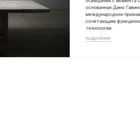
освещения с момента св
основанная Дино Гавино
международное признан
сочетающим функциона
технологии.
подробнее