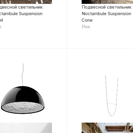
двесной светильник
Подвесной светильник
tambule Suspension
Noctambule Suspension
wl
Cone
s
Flos