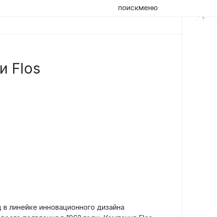
поиск
меню
и Flos
 в линейке инновационного дизайна