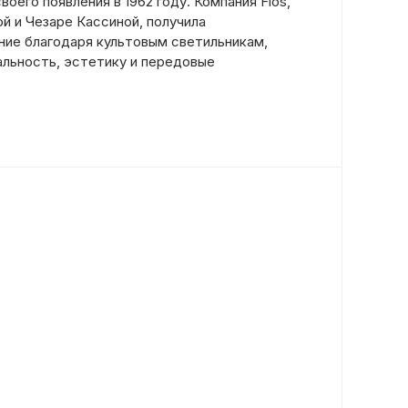
оего появления в 1962 году. Компания Flos,
й и Чезаре Кассиной, получила
ие благодаря культовым светильникам,
льность, эстетику и передовые