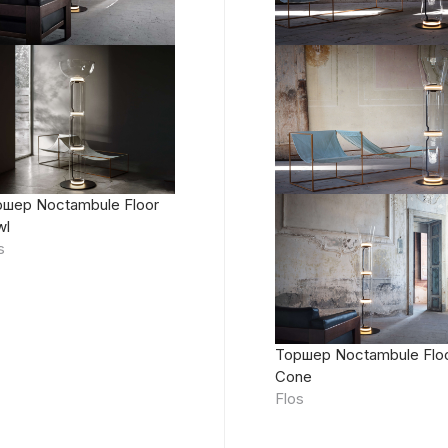
шер Noctambule Floor
wl
s
Торшер Noctambule Flo
Cone
Flos