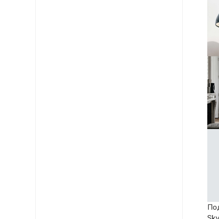
По
Sky