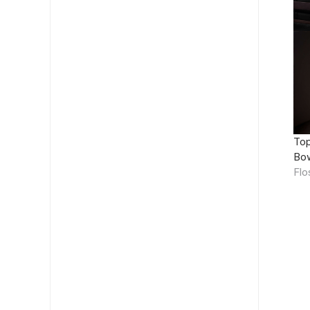
Тор
Bo
Flo