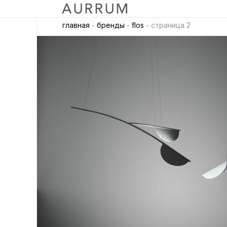
главная
-
бренды
-
flos
- страница 2