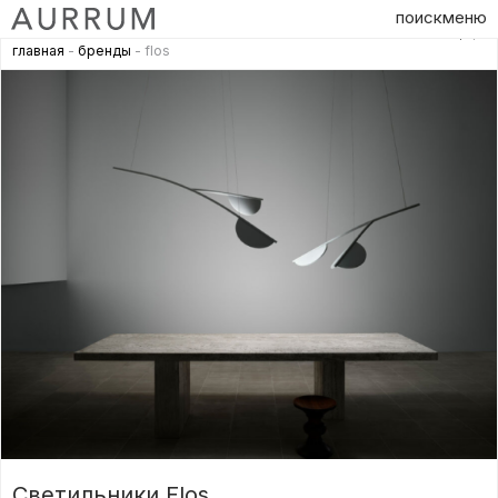
поиск
меню
главная
-
бренды
- flos
Светильники Flos