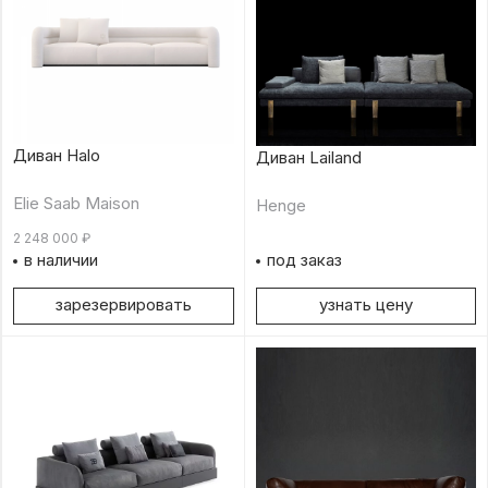
Диван Halo
Диван Lailand
Elie Saab Maison
Henge
2 248 000
₽
в наличии
под заказ
зарезервировать
узнать цену