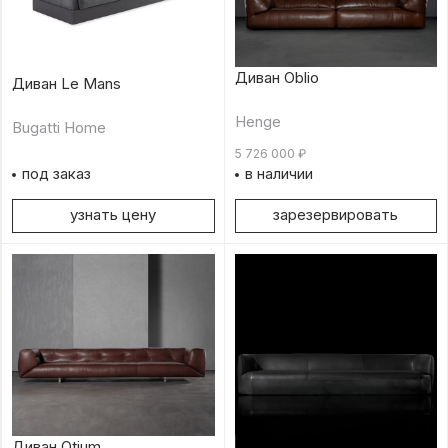
Диван Oblio
Диван Le Mans
Henge
Bugatti Home
5 726 000
₽
под заказ
в наличии
узнать цену
зарезервировать
Диван Otium