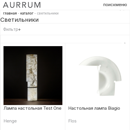
поиск
меню
главная
-
каталог
- светильники
Светильники
Фильтр
Лампа настольная Test One
Настольная лампа Biagio
Henge
Flos