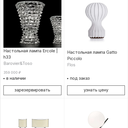
Настольная лампа Ercole |
Настольная лампа Gatto
h33
Piccolo
Barovier&Toso
Flos
359 000
₽
в наличии
под заказ
зарезервировать
узнать цену