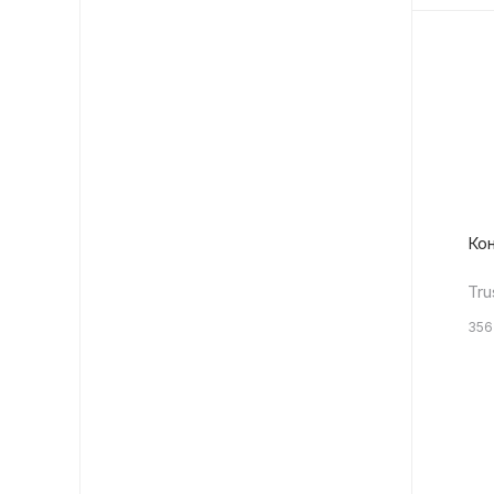
Кон
Tru
356