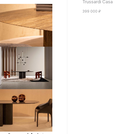
Trussardi Casa
399 000
₽