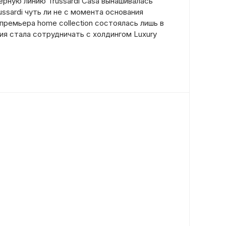
ерную линию Trussardi Casa вынашивалась
ssardi чуть ли не с момента основания
премьера home collection состоялась лишь в
ния стала сотрудничать с холдингом Luxury