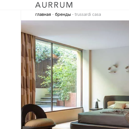
главная
-
бренды
- trussardi casa