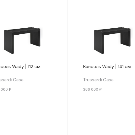
соль Wady | 112 см
Консоль Wady | 141 см
ssardi Casa
Trussardi Casa
 000
₽
366 000
₽