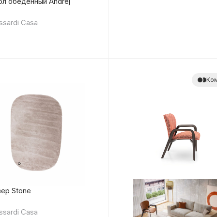
л обеденный Andrej
ssardi Casa
Ком
ер Stone
ssardi Casa