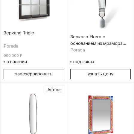
Зеркало Triple
Зеркало Ekero с
основанием из мрамора
Porada
Carrara white
Porada
990 000
₽
в наличии
под заказ
зарезервировать
узнать цену
Artdom