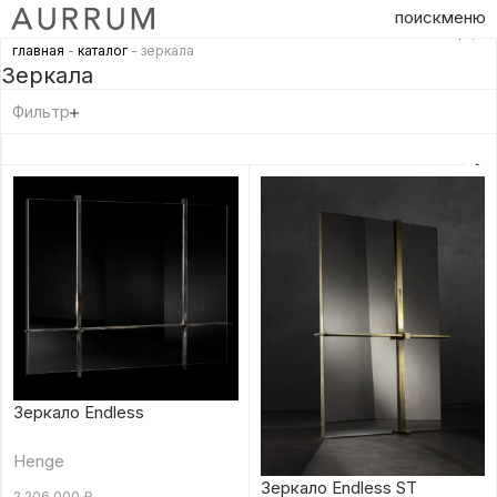
поиск
меню
главная
-
каталог
- зеркала
Зеркала
Фильтр
Зеркало Endless
Henge
Зеркало Endless ST
2 206 000
₽