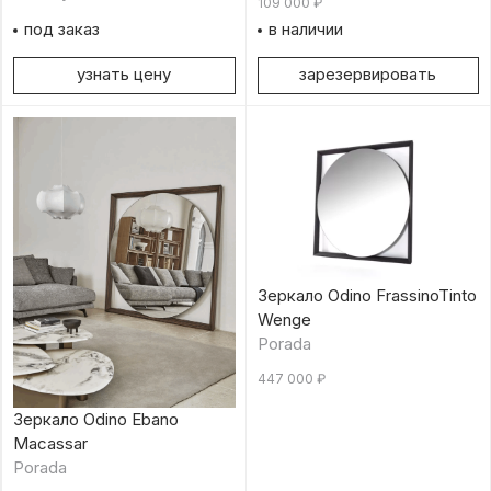
109 000
₽
под заказ
в наличии
узнать цену
зарезервировать
Зеркало Odino FrassinoTinto
Wenge
Porada
447 000
₽
Зеркало Odino Ebano
Macassar
Porada