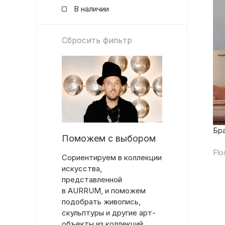
В наличии
Сбросить фильтр
Бра
Поможем с выбором
Flo
Сориентируем в коллекции
искусства,
представленной
в AURRUM, и поможем
подобрать живопись,
скульптуры и другие арт-
объекты из коллекций