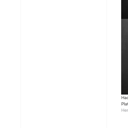
На
Pla
He