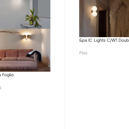
Бра IC Lights C/W1 Doub
Flos
 Foglio
s