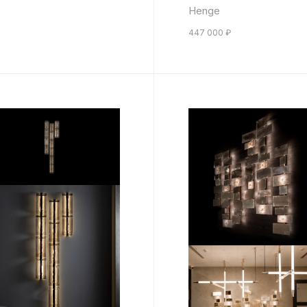
Henge
447 000
₽