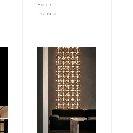
Henge
807 000
₽