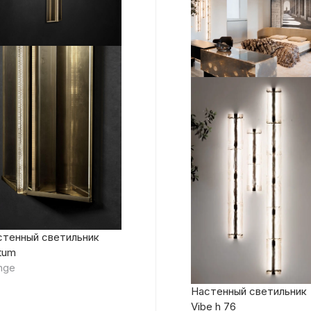
стенный светильник
tum
nge
Настенный светильник
Vibe h 76