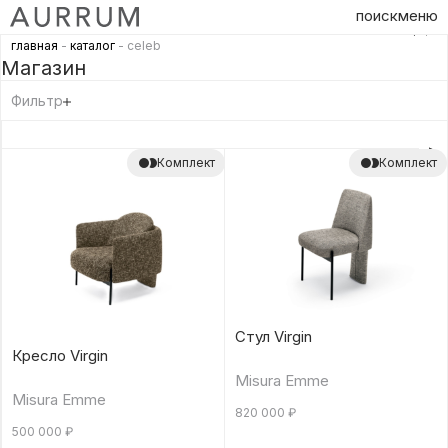
поиск
меню
главная
-
каталог
- celeb
Магазин
Фильтр
Комплект
Комплект
Стул Virgin
Кресло Virgin
Misura Emme
Misura Emme
820 000
₽
500 000
₽