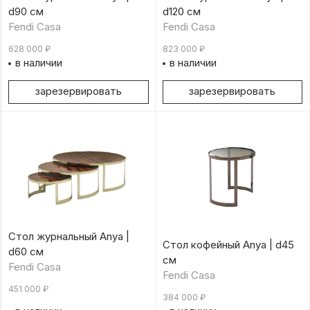
d90 см
d120 см
Fendi Casa
Fendi Casa
628 000
₽
823 000
₽
в наличии
в наличии
зарезервировать
зарезервировать
Стол журнальный Anya |
Стол кофейный Anya | d45
d60 см
см
Fendi Casa
Fendi Casa
451 000
₽
384 000
₽